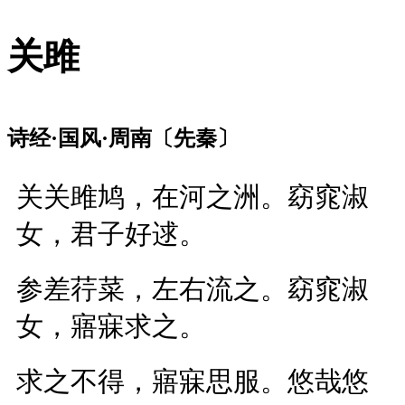
关雎
诗经·国风·周南〔先秦〕
关关雎鸠，在河之洲。窈窕淑
女，君子好逑。
参差荇菜，左右流之。窈窕淑
女，寤寐求之。
求之不得，寤寐思服。悠哉悠