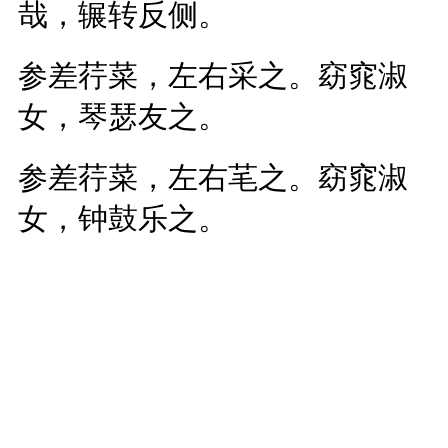
哉，辗转反侧。
参差荇菜，左右采之。窈窕淑
女，琴瑟友之。
参差荇菜，左右芼之。窈窕淑
女，钟鼓乐之。